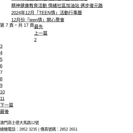
精神健康教育活動 情緒社區加油站 邁步復元路
2024年12月「TEEN情」活動行事曆
12月份「teen情」開心聚會
第 7 頁，共 17 頁
最先
上一篇
2
3
4
5
6
7
8
9
10
11
下一篇
最後
澳門高士德大馬路12號
總機電話：2852 3235 | 傳真號碼：2852 2651