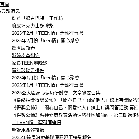
首頁
/
最新消息
創意「蝶古巴特」工作坊
脆皮巧克力士多啤梨
2025年2月「TEEN情」活動行事曆
2025年2月份「teen情」開心聚會
農曆慶新春
彩繪皮革御守
家長TEEN地晚聚
賀年玻璃畫掛件
2025年1月份「teen情」開心聚會
2025年1月「TEEN情」活動行事曆
2025亞太區身心健康研討會 --文章摘要召集
《最終抽獎得獎公怖》「關心自己，關愛他人」線上有獎問答
《得獎公怖》「關心自己，關愛他人」線上有獎問答活動 第四
《得獎公怖》精神健康教育活動情緒社區加油站 - 第三期邁
「TEEN情」聖誕同樂日
聖誕水晶體掛飾
2025年繪畫治療基礎課程現正接受報名