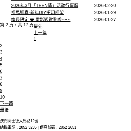
2026年3月「TEEN情」活動行事曆
2026-02-20
福馬迎春-新年DIY拓印相架
2026-01-29
家長限定 ❤️ 電影觀賞黎啦～～
2026-01-27
第 2 頁，共 17 頁
最先
上一篇
1
2
3
4
5
6
7
8
9
10
下一篇
最後
澳門高士德大馬路12號
總機電話：2852 3235 | 傳真號碼：2852 2651