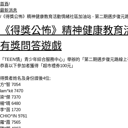
首頁
/
最新消息
/
《得獎公怖》精神健康教育活動情緒社區加油站 - 第二期邁步復元
《得獎公怖》精神健康教育活
有獎問答遊戲
「TEEN情」青少年綜合服務中心」舉辦的「第二期邁步復元路線
恭喜以下參加者獲得「超市禮券100元」
得獎者姓名及身份證後4位;
方*智 7054
lam*kit 7470
梁*傑 7370
楊*晴 6480
李*茵 1720
CHIO*IN 9761
羅*霞 7565