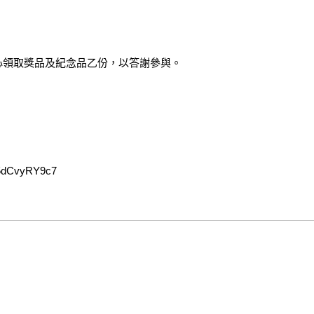
心領取獎品及紀念品乙份，以答謝參與。
dCvyRY9c7