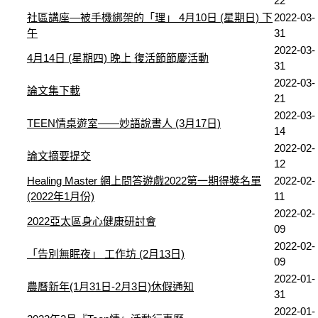
22
社區講座—被手機綁架的「理」 4月10日 (星期日) 下
2022-03-
午
31
2022-03-
4月14日 (星期四) 晚上 復活節節慶活動
31
2022-03-
論文集下載
21
2022-03-
TEEN情桌遊室——妙語說書人 (3月17日)
14
2022-02-
論文摘要提交
12
Healing Master 網上問答遊戲2022第一期得奬名單
2022-02-
(2022年1月份)
11
2022-02-
2022亞太區身心健康研討會
09
2022-02-
「告別無眠夜」 工作坊 (2月13日)
09
2022-01-
農曆新年(1月31日-2月3日)休假通知
31
2022-01-