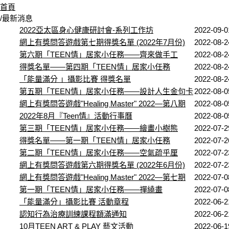
首頁
/
最新消息
2022亞太區身心健康研討會-系列工作坊
2022-09-0
網上有獎問答遊戲第七期得獎名單 (2022年7月份)
2022-08-2
第六期「TEEN情」居家小任務——齊來做手工
2022-08-2
得獎名單——第四期「TEEN情」居家小任務
2022-08-2
「能量滿分 」攝影比賽 得獎名單
2022-08-2
第五期「TEEN情」居家小任務——設計人生金句卡
2022-08-0
網上有獎問答遊戲"Healing Master" 2022—第八期
2022-08-0
2022年8月『Teen情』活動行事曆
2022-08-0
第三期「TEEN情」居家小任務——繪畫小樹熊
2022-07-2
得獎名單——第一期「TEEN情」居家小任務
2022-07-2
第二期「TEEN情」居家小任務——空氣疏乎厘
2022-07-2
網上有獎問答遊戲第六期得獎名單 (2022年6月份)
2022-07-2
網上有獎問答遊戲"Healing Master" 2022—第七期
2022-07-0
第一期「TEEN情」居家小任務——禪繞畫
2022-07-0
「能量滿分」攝影比賽 活動章程
2022-06-2
認知行為治療訓練課程額滿通知
2022-06-2
10月TEEN ART & PLAY 藝文活動
2022-06-1