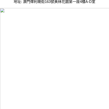
地址: 澳門俾利喇街163號美林花園第一座4樓A-D室