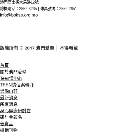
澳門高士德大馬路12號
總機電話：2852 3235 | 傳真號碼：2852 2651
info@bokss.org.mo
版權所有 © 2017 澳門愛羣 │ 不得轉載
首頁
關於澳門愛羣
Teen情中心
TEEN情個案轉介
樂融山莊
最新消息
所有消息
身心健康研討會
研討會報名
義賣品
機構刊物