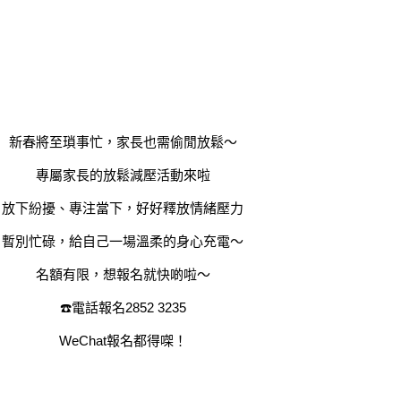
新春將至瑣事忙，家長也需偷閒放鬆～
專屬家長的放鬆減壓活動來啦
放下紛擾、專注當下，好好釋放情緒壓力
暫別忙碌，給自己一場溫柔的身心充電～
名額有限，想報名就快啲啦～
☎️電話報名2852 3235
WeChat報名都得㗎！