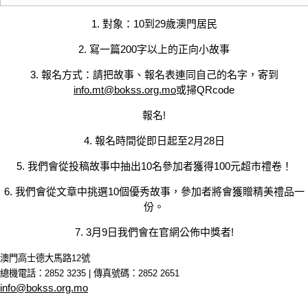
1. 對象：10到29歲澳門居民
2. 寫一篇200字以上的正向小故事
3. 報名方式：請把故事、報名表連同自己的名字，
寄到
info.mt@bokss.org.mo
或掃
QRcode
報名!
4. 報名時間從即日起至2月28日
5. 我們會從投稿故事中
抽出10名參加者獲得
100
元超市禮卷！
6. 我們會從文章中挑選10
個優秀故事，參加者
將會獲贈精美禮品一
份。
7. 3月9日我們會在官網公佈中獎者!
澳門高士德大馬路12號
總機電話：2852 3235 | 傳真號碼：2852 2651
info@bokss.org.mo