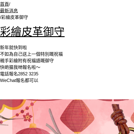
首頁
/
最新消息
/
彩繪皮革御守
彩繪皮革御守
新年就快到啦
不如為自己送上一個特別嘅祝福
親手彩繪附有祝福語嘅御守
快啲揾我哋報名啦～
電話報名2852 3235
WeChat報名都可以