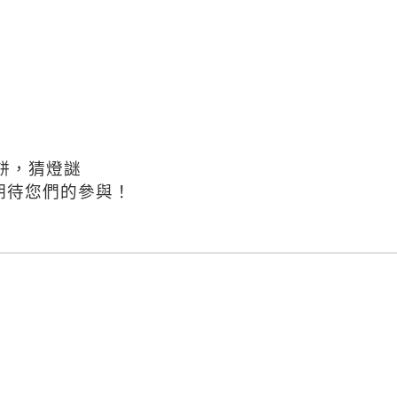
餅，猜燈謎
，期待您們的參與！