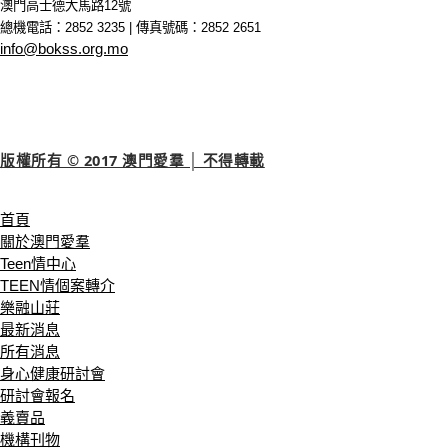
澳門高士德大馬路12號
總機電話：2852 3235 | 傳真號碼：2852 2651
info@bokss.org.mo
版權所有 © 2017 澳門愛羣 │ 不得轉載
首頁
關於澳門愛羣
Teen情中心
TEEN情個案轉介
樂融山莊
最新消息
所有消息
身心健康研討會
研討會報名
義賣品
機構刊物