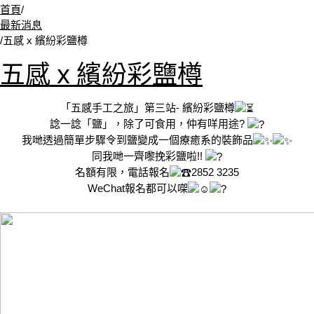
首頁
/
最新消息
/
五感 x 繽紛彩鹽樽
五感 x 繽紛彩鹽樽
「五感手工之旅」第三站- 繽紛彩鹽樽
諗一諗「鹽」，除了可食用，仲有咩用途?
我哋透過簡單步驟令到鹽變成一個療癒系的裝飾品
同我哋一齊嚟挽彩鹽啦!!
名額有限，電話報名
2852 3235
WeChat報名都可以㗎