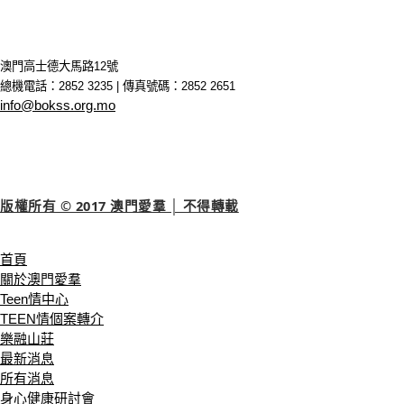
澳門高士德大馬路12號
總機電話：2852 3235 | 傳真號碼：2852 2651
info@bokss.org.mo
版權所有 © 2017 澳門愛羣 │ 不得轉載
首頁
關於澳門愛羣
Teen情中心
TEEN情個案轉介
樂融山莊
最新消息
所有消息
身心健康研討會